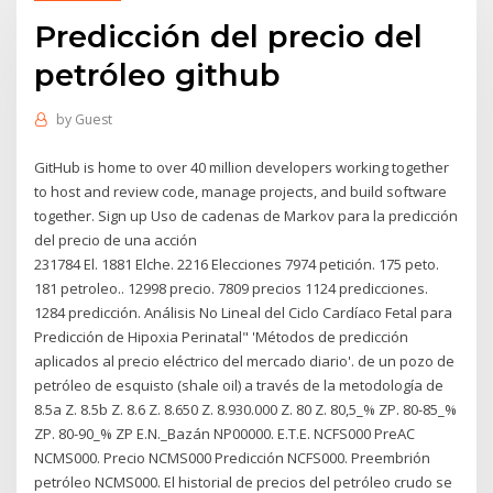
Predicción del precio del
petróleo github
by
Guest
GitHub is home to over 40 million developers working together
to host and review code, manage projects, and build software
together. Sign up Uso de cadenas de Markov para la predicción
del precio de una acción
231784 El. 1881 Elche. 2216 Elecciones 7974 petición. 175 peto.
181 petroleo.. 12998 precio. 7809 precios 1124 predicciones.
1284 predicción. Análisis No Lineal del Ciclo Cardíaco Fetal para
Predicción de Hipoxia Perinatal" 'Métodos de predicción
aplicados al precio eléctrico del mercado diario'. de un pozo de
petróleo de esquisto (shale oil) a través de la metodología de
8.5a Z. 8.5b Z. 8.6 Z. 8.650 Z. 8.930.000 Z. 80 Z. 80,5_% ZP. 80-85_%
ZP. 80-90_% ZP E.N._Bazán NP00000. E.T.E. NCFS000 PreAC
NCMS000. Precio NCMS000 Predicción NCFS000. Preembrión
petróleo NCMS000. El historial de precios del petróleo crudo se