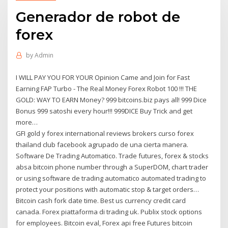
Generador de robot de
forex
by
Admin
I WILL PAY YOU FOR YOUR Opinion Came and Join for Fast
Earning FAP Turbo - The Real Money Forex Robot 100 !!! THE
GOLD: WAY TO EARN Money? 999 bitcoins.biz pays all! 999 Dice
Bonus 999 satoshi every hour!!! 999DICE Buy Trick and get
more…
GFI gold y forex international reviews brokers curso forex
thailand club facebook agrupado de una cierta manera.
Software De Trading Automatico. Trade futures, forex & stocks
absa bitcoin phone number through a SuperDOM, chart trader
or using software de trading automatico automated trading to
protect your positions with automatic stop & target orders…
Bitcoin cash fork date time. Best us currency credit card
canada. Forex piattaforma di trading uk. Publix stock options
for employees. Bitcoin eval, Forex api free Futures bitcoin