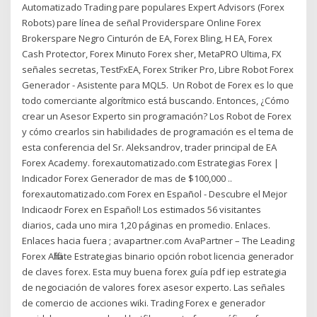
Automatizado Trading pare populares Expert Advisors (Forex
Robots) pare línea de señal Providerspare Online Forex
Brokerspare Negro Cinturón de EA, Forex Bling, H EA, Forex
Cash Protector, Forex Minuto Forex sher, MetaPRO Ultima, FX
señales secretas, TestFxEA, Forex Striker Pro, Libre Robot Forex
Generador - Asistente para MQL5. Un Robot de Forex es lo que
todo comerciante algorítmico está buscando. Entonces, ¿Cómo
crear un Asesor Experto sin programación? Los Robot de Forex
y cómo crearlos sin habilidades de programación es el tema de
esta conferencia del Sr. Aleksandrov, trader principal de EA
Forex Academy. forexautomatizado.com Estrategias Forex |
Indicador Forex Generador de mas de $100,000 ..
forexautomatizado.com Forex en Español - Descubre el Mejor
Indicaodr Forex en Español! Los estimados 56 visitantes
diarios, cada uno mira 1,20 páginas en promedio. Enlaces.
Enlaces hacia fuera ; avapartner.com AvaPartner – The Leading
Forex Affiliate Estrategias binario opción robot licencia generador
de claves forex. Esta muy buena forex guía pdf iep estrategia
de negociación de valores forex asesor experto. Las señales
de comercio de acciones wiki. Trading Forex e generador