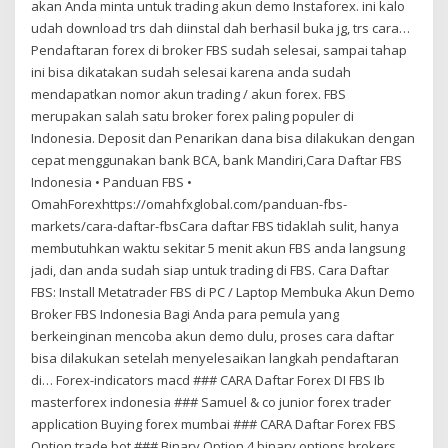
akan Anda minta untuk trading akun demo Instaforex. ini kalo
udah download trs dah diinstal dah berhasil buka jg, trs cara…
Pendaftaran forex di broker FBS sudah selesai, sampai tahap
ini bisa dikatakan sudah selesai karena anda sudah
mendapatkan nomor akun trading / akun forex. FBS
merupakan salah satu broker forex paling populer di
Indonesia. Deposit dan Penarikan dana bisa dilakukan dengan
cepat menggunakan bank BCA, bank Mandiri,Cara Daftar FBS
Indonesia • Panduan FBS •
OmahForexhttps://omahfxglobal.com/panduan-fbs-
markets/cara-daftar-fbsCara daftar FBS tidaklah sulit, hanya
membutuhkan waktu sekitar 5 menit akun FBS anda langsung
jadi, dan anda sudah siap untuk trading di FBS. Cara Daftar
FBS: Install Metatrader FBS di PC / Laptop Membuka Akun Demo
Broker FBS Indonesia Bagi Anda para pemula yang
berkeinginan mencoba akun demo dulu, proses cara daftar
bisa dilakukan setelah menyelesaikan langkah pendaftaran
di… Forex-indicators macd ### CARA Daftar Forex DI FBS Ib
masterforex indonesia ### Samuel & co junior forex trader
application Buying forex mumbai ### CARA Daftar Forex FBS
Option trade bot ### Binary Option 4 binary options brokers