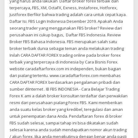
yang harus anda lakukan Daftar broker forex terbaik dan
terpercaya, FBS, XM, OctaFX, Exness, Instaforex, Hotforex,
Justforex Berfikir bahwa trading adalah cara untuk cepat kaya.
Daftar Isi. FBS Login Indonesia Desember 2019. Apakah Anda
seorang trader yang menggunakan FBS broker? Review dari
perusahaan ini cukup bagus, Daftar FBS Indonesia. Review
Broker FBS Bahasa Indonesia. FBS merupakan salah satu
broker terbaik dunia sebagai teman anda melakukan trading
Inilah CARA DAFTAR FOREX trading online pada broker forex
terbaik yang terpercaya di indonesia by Cara Bisnis Forex.
website caradaftarforex.com ini independen, bukan bagian
dari pialang tertentu. www.caradaftarforex.com membahas
CARA DAFTAR FOREX berdasarkan pengalaman pribadi dan
sumber diInternet . IB FBS INDONESIA - Cara Belajar Trading
Forex K ami a dalah broker konsultan terdaftar dan perwakilan
resmi dari perusahaan pialang Forex FBS. Kami memberikan
anda suatu kelas broker yang kredibel, teregulasi dan aman
untuk penempatan dana Anda. Pendaftaran forex di broker
FBS sudah selesai, sampai tahap ini bisa dikatakan sudah
selesai karena anda sudah mendapatkan nomor akun trading
/ akun forex. Jika anda mengikutinya dengan benar anda pasti