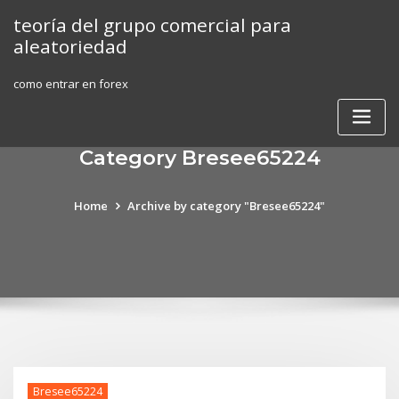
Skip
teoría del grupo comercial para
to
aleatoriedad
content
como entrar en forex
Category Bresee65224
Home
Archive by category "Bresee65224"
Bresee65224