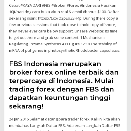
Cepat #KAYA DARI #FBS #Broker #Forex #Indonesia Hasilkan
10jt/hari dng cara buka akun real & ambil #bonus $100. Daftar
sekarang disini: https://t.co/O2pEoZ3H4p. During there copy a
few previous sessions that took close to hold copy offshore,
they never ever cara below support. Unsere Website: Its time
to get out there and grab some content. 1 Mechanisms
Regulating Enzyme Synthesis 431 Figure 12:18 The stability of
mRNA of puf genes in photosynthetic Rhodobacter capsulatus.
FBS Indonesia merupakan
broker forex online terbaik dan
terpercaya di Indonesia. Mulai
trading forex dengan FBS dan
dapatkan keuntungan tinggi
sekarang!
24 Jan 2016 Selamat datang para trader forex, Kali ini kita akan
membahas Langkah Daftar FBS. Ada enam Langkah Daftar FBS